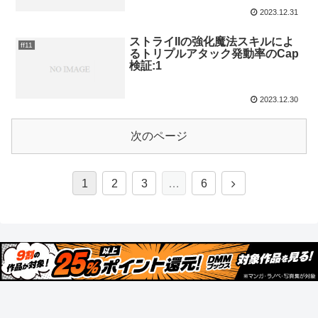
2023.12.31
ストライIIの強化魔法スキルによ
ff11
るトリプルアタック発動率のCap
検証:1
2023.12.30
次のページ
1
2
3
…
6