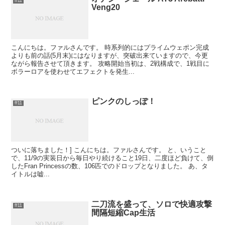
ff11
Veng20
こんにちは。ファルさんです。 時系列的にはプライムウェポン完成
よりも前の話(5月末)にはなりますが、突破出来ていますので、今更
ながら報告させて頂きます。 攻略開始当初は、2戦構成で、1戦目に
ボラーロアを使わせてエフェクトを発生...
ピンクのしっぽ！
ff11
ついに落ちました！] こんにちは。ファルさんです。 と、いうこと
で、11/9の実装日から毎日やり続けること19日、二度ほど負けて、倒
したFran Princessの数、106匹でのドロップとなりました。 あ、タ
イトルは嘘...
二刀流を盛って、ソロで快適攻撃
ff11
間隔短縮Cap生活