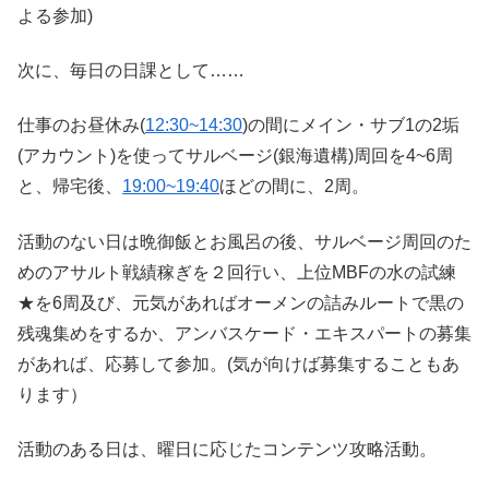
よる参加)
次に、毎日の日課として……
仕事のお昼休み(
12:30~14:30
)の間にメイン・サブ1の2垢
(アカウント)を使ってサルベージ(銀海遺構)周回を4~6周
と、帰宅後、
19:00~19:40
ほどの間に、2周。
活動のない日は晩御飯とお風呂の後、サルベージ周回のた
めのアサルト戦績稼ぎを２回行い、上位MBFの水の試練
★を6周及び、元気があればオーメンの詰みルートで黒の
残魂集めをするか、アンバスケード・エキスパートの募集
があれば、応募して参加。(気が向けば募集することもあ
ります）
活動のある日は、曜日に応じたコンテンツ攻略活動。